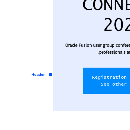
CONN
20
Oracle Fusion user group confer
professionals a
Header
Registration 
See other 