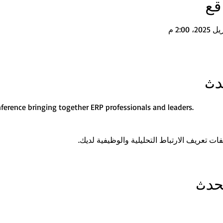
قع
دث
ference bringing together ERP professionals and leaders.
حدث