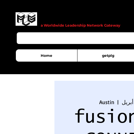
© Copyright
a Worldwide Leadership Network Gateway
Home
getplg
Austin
  |  
fusio