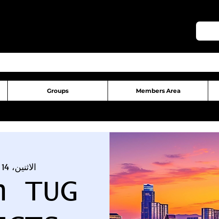
Groups
Members Area
الاثنين، 14 أبريل
n TUG