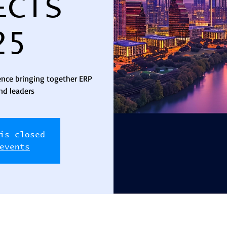
ECTS
25
ence bringing together ERP
nd leaders.
is closed
events