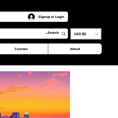
Signup or Login
USD ($)
Courses
About